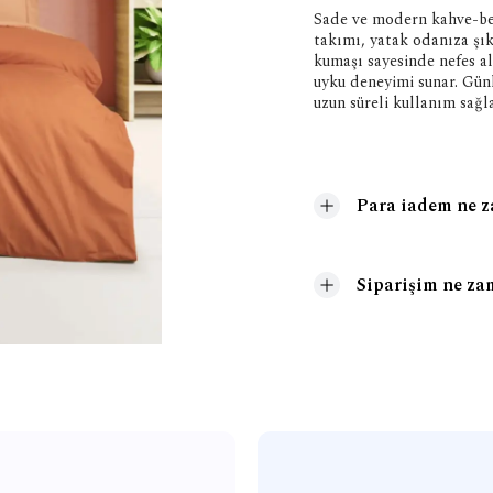
Sade ve modern kahve-bej
takımı, yatak odanıza şı
kumaşı sayesinde nefes al
uyku deneyimi sunar. Günl
uzun süreli kullanım sağla
Para iadem ne z
Siparişim ne za